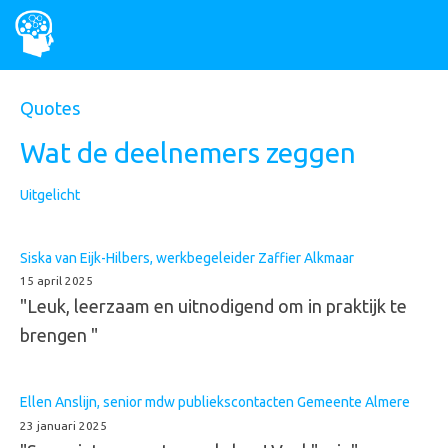
Overslaan
en
naar
de
Home
inhoud
Hoofdnavigat
Quotes
gaan
InCompany-programma
Wat de deelnemers zeggen
Gezonde snackmuur
Uitgelicht
Inspiratie
Over ons
Siska van Eijk-Hilbers, werkbegeleider Zaffier Alkmaar
15 april 2025
Het boek
"Leuk, leerzaam en uitnodigend om in praktijk te
brengen "
Quotes
Contact
Ellen Anslijn, senior mdw publiekscontacten Gemeente Almere
23 januari 2025