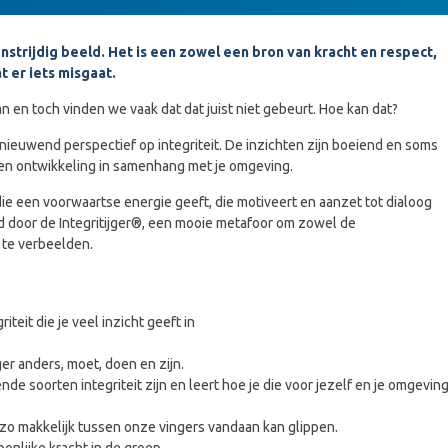
enstrijdig beeld. Het is een zowel een bron van kracht en respect,
t er iets misgaat.
 en toch vinden we vaak dat dat juist niet gebeurt. Hoe kan dat?
rnieuwend perspectief op integriteit. De inzichten zijn boeiend en soms
igen ontwikkeling in samenhang met je omgeving.
 die een voorwaartse energie geeft, die motiveert en aanzet tot dialoog
d door de Integritijger®, een mooie metafoor om zowel de
t te verbeelden.
eit die je veel inzicht geeft in
r anders, moet, doen en zijn.
ende soorten integriteit zijn en leert hoe je die voor jezelf en je omgeving
t zo makkelijk tussen onze vingers ­vandaan kan glippen.
onlijke kracht in de groep.