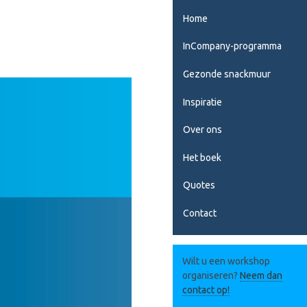
Hoofdnavigatie
Home
InCompany-programma
Gezonde snackmuur
Inspiratie
Over ons
Het boek
Quotes
Contact
Wilt u een workshop
organiseren?
Neem dan
contact op!