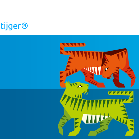
itijger®