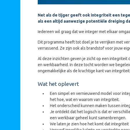
Net als de tijger geeft ook integriteit een teg
als een altijd aanwezige potentiële dreiging da
Iedereen wil graag dat we integer met elkaar omgaan
Dit programma heeft tot doel je te verrijken met ve
verrassend. Ze zijn ook als brandstof voor jouw e
Al deze inzichten geven je zicht op een integriteit
en werkbaarheid. In deze tocht worden we begelei
ongemakkelijke als de krachtige kant van integritei
Wat het oplevert
Een simpel en vernieuwend model voor integrit
het hoe, wat en waarom van integriteit.
Het onderscheid kunnen maken tussen intege
Je ontdekt dat het logisch is dat er verschill
een werkbaar geheel kunt samenbrengen.
We laten je zien hoe het komt dat integritei
Verwerf innerlijke kalmte en versterkte perso