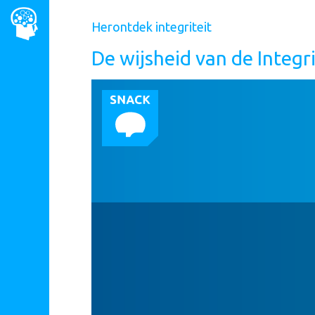
Overslaan
en
Herontdek integriteit
naar
de
De wijsheid van de Integr
inhoud
gaan