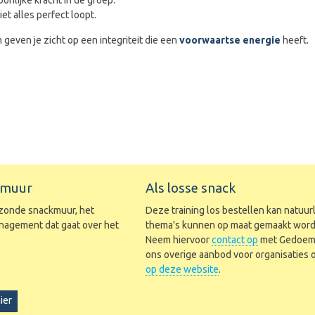
t alles perfect loopt.
 geven je zicht op een integriteit die een
voorwaartse energie
heeft.
ckmuur
Als losse snack
ezonde snackmuur, het
Deze training los bestellen kan natuurli
agement dat gaat over het
thema's kunnen op maat gemaakt worde
Neem hiervoor
contact op
met Gedoema
ons overige aanbod voor organisaties
op deze website
.
ier