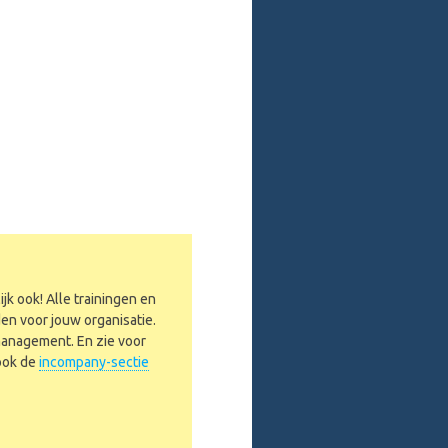
jk ook! Alle trainingen en
n voor jouw organisatie.
nagement. En zie voor
 ook de
incompany-sectie